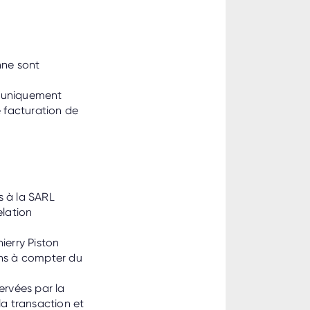
nne sont
t uniquement
e facturation de
s à la SARL
elation
ierry Piston
ans à compter du
ervées par la
la transaction et