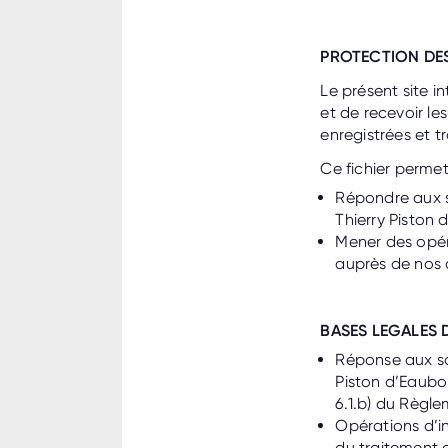
PROTECTION DE
Le présent site i
et de recevoir le
enregistrées et tr
Ce fichier permet
Répondre aux so
Thierry Piston
Mener des opéra
auprès de nos c
BASES LEGALES 
Réponse aux sol
Piston d’Eaubon
6.1.b) du Règl
Opérations d’in
du traitement e