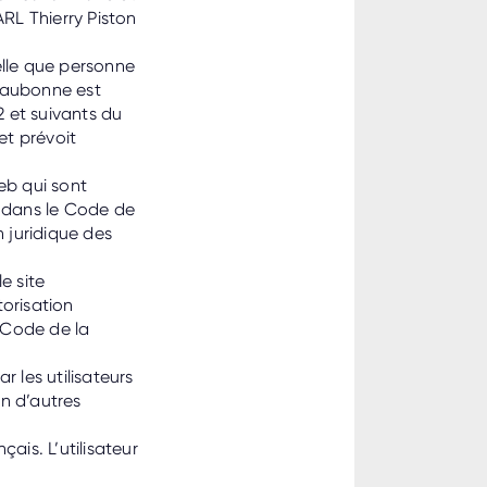
ARL Thierry Piston
elle que personne
’Eaubonne est
2 et suivants du
et prévoit
eb qui sont
on dans le Code de
n juridique des
e site
torisation
 Code de la
 les utilisateurs
on d’autres
çais. L’utilisateur