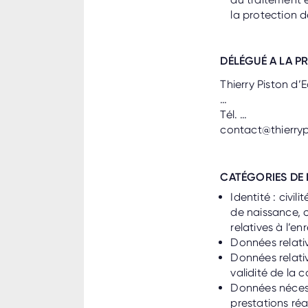
la protection d
DÉLÉGUÉ A LA P
Thierry Piston d
…
Tél. …
contact@thierry
CATÉGORIES DE
Identité : civi
de naissance, c
relatives à l’en
Données relativ
Données relati
validité de la 
Données nécessa
prestations réa