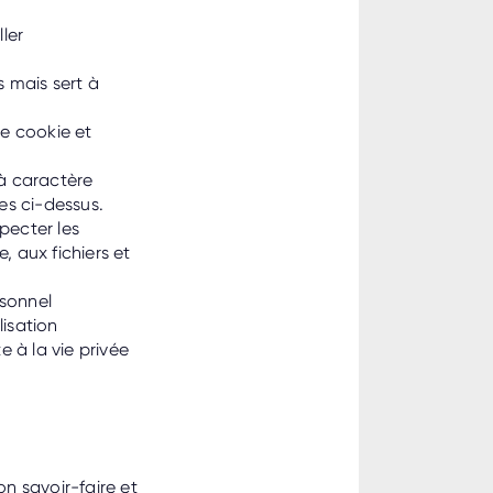
ller
s mais sert à
e cookie et
 à caractère
es ci-dessus.
pecter les
e, aux fichiers et
rsonnel
lisation
 à la vie privée
on savoir-faire et