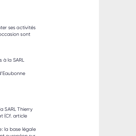
er ses activités
 occasion sont
es à la SARL
n d’Eaubonne
la SARL Thierry
 (Cf. article
: la base légale
ment européen sur