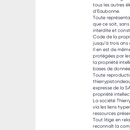
tous les autres é
d’Eaubonne.
Toute représenta
que ce soit, sans
interdite et cons
Code de la propri
jusqu’à trois an
Il en est de même
protégées par les
la propriété intel
bases de données
Toute reproductio
thierrypistondeau
expresse de la S
propriété intellec
La société Thierr
via les liens hyp
ressources présen
Tout litige en rel
reconnaît la com