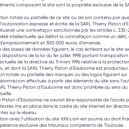
léments composant le site sont la propriété exclusive de la S
tion totale ou partielle de ce site ou de son contenu par qu
 l’autorisation expresse et écrite de la SARL Thierry Piston d
tituerait une contrefaçon sanctionnée par les articles L. 335-
été intellectuelle qui définit la contrefaçon comme un délit, 
s d’emprisonnement et 300 000 euros d’amende.
 des bases de données figurant, le cas échéant sur le site w
 dispositions de la loi du 1er juillet 1998 portant transpositi
lectuelle de la directive du 11 mars 1996 relative à la protectio
, et dont la SARL Thierry Piston d’Eaubonne est producteur.
n totale ou partielle des marques ou des logos figurant sur l
bonne.com effectués à partir des éléments du site sans l’au
ARL Thierry Piston d’Eaubonne est donc prohibée au sens du
tuelle.
y Piston d’Eaubonne ne saurait être responsable de l’accès par
ertextes mis en place dans le cadre du site internet en directi
tes sur le réseau.
ation avec l’utilisation du site XXX.com est soumis au droit fran
pétence exclusive des tribunaux compétents de Toulouse.