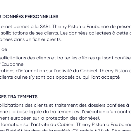
S DONNÉES PERSONNELLES
nternet permet à la SARL Thierry Piston d’Eaubonne de présent
s sollicitations de ses clients. Les données collectées à cette
aitées dans un fichier clients.
 de :
llicitations des clients et traiter les affaires qui sont confié
 d’Eaubonne
tions d’information sur l’activité du Cabinet Thierry Pisto
lients qui ne s’y sont pas opposés ou qui l’ont accepté.
DES TRAITEMENTS
licitations des clients et traitement des dossiers confiées à 
ne : la base légale du traitement est l’exécution d’un contrat
ement européen sur la protection des données).
formation sur l’activité du Cabinet Thierry Piston d’Eaubonne
st l’intérêt légitime de la société (Cf. article 6.1.f) du Règle