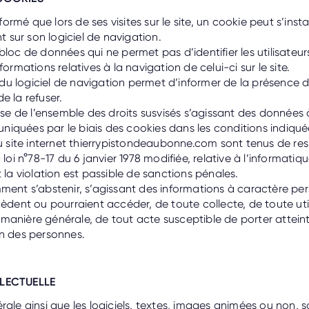
nformé que lors de ses visites sur le site, un cookie peut s’insta
sur son logiciel de navigation.
bloc de données qui ne permet pas d’identifier les utilisateur
formations relatives à la navigation de celui-ci sur le site.
u logiciel de navigation permet d’informer de la présence d
e la refuser.
pose de l’ensemble des droits susvisés s’agissant des données
iquées par le biais des cookies dans les conditions indiqué
du site internet thierrypistondeaubonne.com sont tenus de res
 loi n°78-17 du 6 janvier 1978 modifiée, relative à l’informatiqu
t la violation est passible de sanctions pénales.
ment s’abstenir, s’agissant des informations à caractère pe
cèdent ou pourraient accéder, de toute collecte, de toute uti
anière générale, de tout acte susceptible de porter atteinte
on des personnes.
LLECTUELLE
rale ainsi que les logiciels, textes, images animées ou non, s