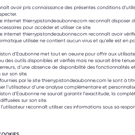
onnaît avoir pris connaissance des présentes conditions d’utili
specter.
 site internet thierrypistondeaubonne.com reconnaît disposer
essaires pour accéder et utiliser ce site.
site internet thierrypistondeaubonne.com reconnaît avoir vérifi
ormatique utilisée ne contient aucun virus et qu’elle est en pa
iston d’Eaubonne met tout en oeuvre pour offrir aux utilisat
u des outils disponibles et vérifiés mais ne saurait être tenu
rreurs, d’une absence de disponibilité des fonctionnalités e
sur son site.
fournies par le site thierrypistondeaubonne.com le sont à titre
er l’utilisateur d’une analyse complémentaire et personnalis
iston d’Eaubonne ne saurait garantir l’exactitude, la complét
diffusées sur son site.
’utilisateur reconnaît utiliser ces informations sous sa respon
 COOKIES