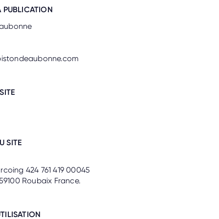
A PUBLICATION
’Eaubonne
pistondeaubonne.com
SITE
 SITE
rcoing 424 761 419 00045
 59100 Roubaix France.
TILISATION