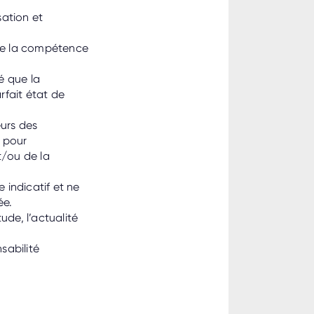
sation et
 de la compétence
é que la
rfait état de
eurs des
e pour
t/ou de la
 indicatif et ne
ée.
ude, l’actualité
sabilité