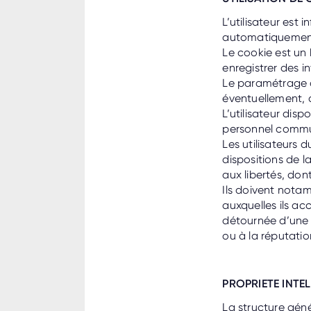
L’utilisateur est i
automatiquement 
Le cookie est un 
enregistrer des in
Le paramétrage d
éventuellement, d
L’utilisateur dis
personnel commun
Les utilisateurs 
dispositions de la
aux libertés, don
Ils doivent notam
auxquelles ils ac
détournée d’une m
ou à la réputati
PROPRIETE INTE
La structure géné